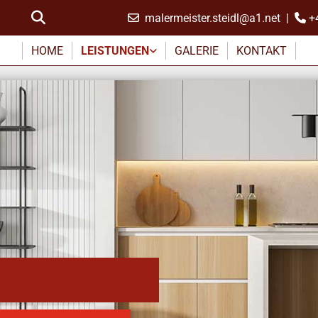
malermeister.steidl@a1.net
|
+


HOME
LEISTUNGEN
GALERIE
KONTAKT